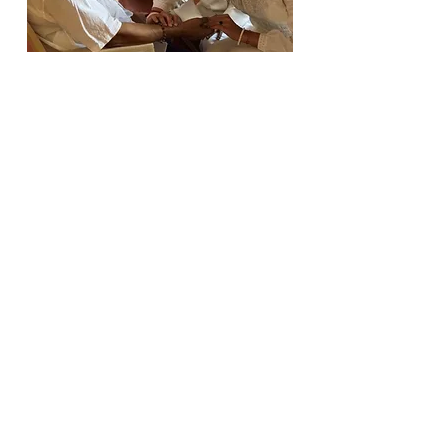
Naturheilpraxis
Oddiyana
Husemannstraße 25
10435 Berlin
+49 30 53095421